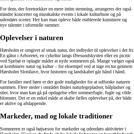
For dem, der foretrækker en mere intim stemning, arrangeres der også
mindre koncerter og musikalske events i lokale kulturhuse og på
udendørs scener. Her kan man opleve både etablerede kunstnere og
nye talenter i uformelle rammer.
Oplevelser i naturen
Hørsholm er omgivet af smuk natur, der indbyder til oplevelser i det fri.
En gåtur i Arboretet, en cykeltur langs Øresundskysten eller en picnic
ved Sjælsø er oplagte måder at nyde sommeren på. Mange vælger også
at kombinere natur og kultur – for eksempel ved at tage en tur gennem
Hørsholm Slotshave, hvor historien og landskabet går hånd i hånd.
For familier med børn er der gode muligheder for at udforske naturen
sammen. Flere steder i området findes naturlegepladser, bålpladser og
stier, hvor man kan gå på opdagelse efter sommerfugle, fugle og vilde
blomster. Det er en enkel måde at skabe fælles oplevelser på, der både
er aktive og afslappende.
Markeder, mad og lokale traditioner
Sommeren er også højsæson for markeder og udendørs aktiviteter i