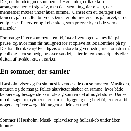
Det, der kendetegner sommeren i Hørsholm, er ikke kun
arrangementerne i sig selv, men den stemning, der opstår, når
mennesker mødes under åben himmel. Uanset om du deltager i en
koncert, går en aftentur ved søen eller blot nyder en is på torvet, er der
en følelse af nærvær og fællesskab, som præger byen i de varme
måneder.
For mange bliver sommeren en tid, hvor hverdagen sættes lidt på
pause, og hvor man får mulighed for at opleve sit lokalområde på ny.
Det handler ikke nødvendigvis om store begivenheder, men om de små
øjeblikke – en solnedgang over vandet, latter fra en koncertplads eller
duften af nyslået græs i parken.
En sommer, der samler
Hørsholm viser sig fra sin mest levende side om sommeren. Musikken,
naturen og de mange fælles aktiviteter skaber en ramme, hvor både
beboere og besøgende kan føle sig som en del af noget større. Uanset
om du søger ro, rytmer eller bare en hyggelig dag i det fri, er der altid
noget at opleve – og altid nogen at dele det med.
Sommer i Hørsholm: Musik, oplevelser og fællesskab under åben
himmel