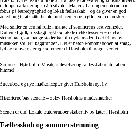
Hørsholm. Her kan du finde alt fra lokale fødevarer og kunsthåndværk
til loppemarkeder og små festivaler. Mange af arrangementerne har
fokus på bæredygtighed og lokalt fællesskab – og de giver en god
anledning til at støtte lokale producenter og møde nye mennesker.
Mad spiller en central rolle i mange af sommerens begivenheder.
Duften af grill, friskbagt brød og lokale delikatesser er en del af
stemningen, og mange steder kan du nyde maden i det fri, mens
musikken spiller i baggrunden. Det er netop kombinationen af smag,
lyd og samvær, der gør sommeren i Hørsholm til noget særligt.
Sommer i Hørsholm: Musik, oplevelser og fællesskab under åben
himmel
Streetfood og nye madkoncepter giver Hørsholm nyt liv
Historierne bag stenene – oplev Hørsholms mindesmærker
Scenen er din! Lokale teatergrupper skaber liv og latter i Hørsholm
Fællesskab og sommerstemning