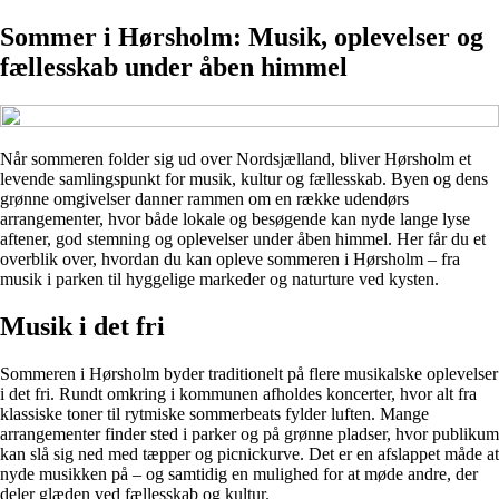
Sommer i Hørsholm: Musik, oplevelser og
fællesskab under åben himmel
Når sommeren folder sig ud over Nordsjælland, bliver Hørsholm et
levende samlingspunkt for musik, kultur og fællesskab. Byen og dens
grønne omgivelser danner rammen om en række udendørs
arrangementer, hvor både lokale og besøgende kan nyde lange lyse
aftener, god stemning og oplevelser under åben himmel. Her får du et
overblik over, hvordan du kan opleve sommeren i Hørsholm – fra
musik i parken til hyggelige markeder og naturture ved kysten.
Musik i det fri
Sommeren i Hørsholm byder traditionelt på flere musikalske oplevelser
i det fri. Rundt omkring i kommunen afholdes koncerter, hvor alt fra
klassiske toner til rytmiske sommerbeats fylder luften. Mange
arrangementer finder sted i parker og på grønne pladser, hvor publikum
kan slå sig ned med tæpper og picnickurve. Det er en afslappet måde at
nyde musikken på – og samtidig en mulighed for at møde andre, der
deler glæden ved fællesskab og kultur.