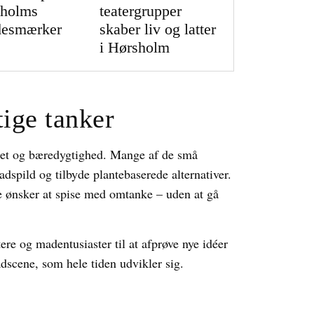
sholms
teatergrupper
desmærker
skaber liv og latter
i Hørsholm
ige tanker
itet og bæredygtighed. Mange af de små
dspild og tilbyde plantebaserede alternativer.
ne ønsker at spise med omtanke – uden at gå
e og madentusiaster til at afprøve nye idéer
adscene, som hele tiden udvikler sig.