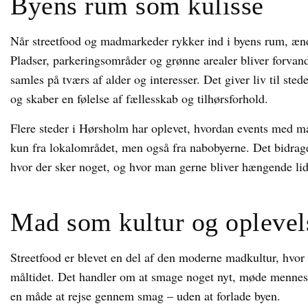
Byens rum som kulisse
Når streetfood og madmarkeder rykker ind i byens rum, ænd
Pladser, parkeringsområder og grønne arealer bliver forvand
samles på tværs af alder og interesser. Det giver liv til stede
og skaber en følelse af fællesskab og tilhørsforhold.
Flere steder i Hørsholm har oplevet, hvordan events med ma
kun fra lokalområdet, men også fra nabobyerne. Det bidrager 
hvor der sker noget, og hvor man gerne bliver hængende lid
Mad som kultur og oplevel
Streetfood er blevet en del af den moderne madkultur, hvor 
måltidet. Det handler om at smage noget nyt, møde menne
en måde at rejse gennem smag – uden at forlade byen.