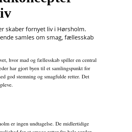
iv
 skaber fornyet liv i Hørsholm.
øgende samles om smag, fællesskab
ivet, hvor mad og fællesskab spiller en central
er har gjort byen til et samlingspunkt for
med god stemning og smagfulde retter. Det
pleve.
holm er ingen undtagelse. De midlertidige
lighed for at smage retter fra hele verden –