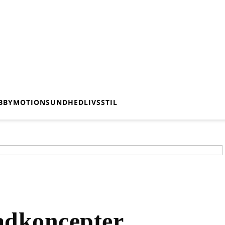
BBY
MOTION
SUNDHED
LIVSSTIL
adkoncepter