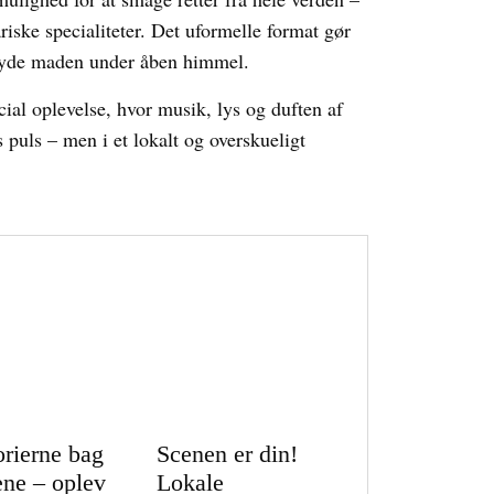
ariske specialiteter. Det uformelle format gør
g nyde maden under åben himmel.
al oplevelse, hvor musik, lys og duften af
puls – men i et lokalt og overskueligt
orierne bag
Scenen er din!
ene – oplev
Lokale