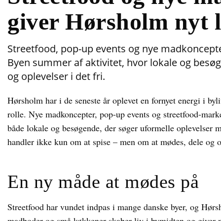
giver Hørsholm nyt l
Streetfood, pop-up events og nye madkoncepter
Byen summer af aktivitet, hvor lokale og bes
og oplevelser i det fri.
Hørsholm har i de seneste år oplevet en fornyet energi i byl
rolle. Nye madkoncepter, pop-up events og streetfood-marked
både lokale og besøgende, der søger uformelle oplevelser 
handler ikke kun om at spise – men om at mødes, dele og o
En ny måde at mødes på
Streetfood har vundet indpas i mange danske byer, og Hørs
madboder og små køkkener skaber liv i bymidten og giver mu