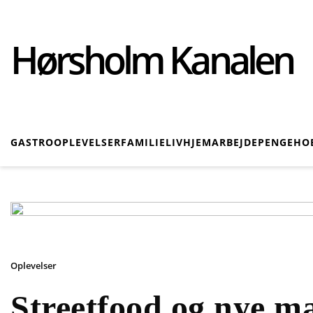
Hørsholm Kanalen
GASTRO
OPLEVELSER
FAMILIELIV
HJEM
ARBEJDE
PENGE
HO
Oplevelser
Streetfood og nye m